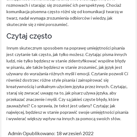
rozmowach i starając się zrozumieć ich perspektywę. Chociaż
komunikacja pisemna często różni się od komunikacji twarzą w
twarz, nadal wymaga zrozumienia odbiorców i wiedzy, jak
skutecznie się z nimi porozumieć.
Czytaj często
Innym skutecznym sposobem na poprawę umiejętności pisania
jest czytanie tak często, jak tylko możesz. Czytając pisma innych
ludzi, nie tylko będziesz w stanie zidentyfikować wspólne błędy
w pisaniu, ale także będziesz w stanie zrozumieć, jak język jest
używany do wyrażania różnych myśli i emocji. Czytanie pozwoli Ci
również dostrzec różne style pisania i zainspirować się
kreatywnością i unikalnym użyciem języka przez innych. Czytając,
staraj się zwracać uwagę na to, jak pisarz używa języka, aby
przekazać znaczenie i myśli. Czy są jakieś częste błędy, które
zauważyłeś? Co sprawia, że tekst jest udany? Czytając jak
najwięcej, będziesz w stanie poprawić swoje umiejętności pisania
i wywierać większy wpływ na innych za pomocą swoich słów.
Admin
Opublikowano: 18 wrzesień 2022