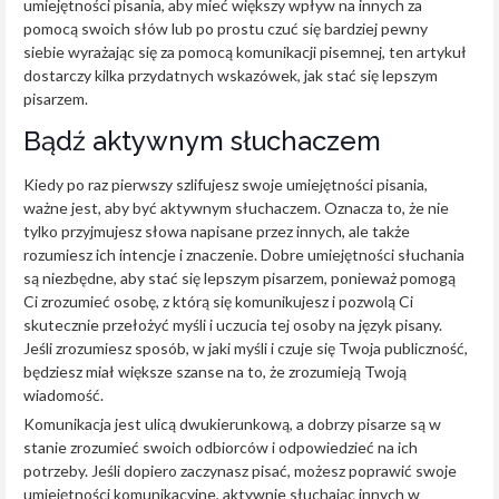
umiejętności pisania, aby mieć większy wpływ na innych za
pomocą swoich słów lub po prostu czuć się bardziej pewny
siebie wyrażając się za pomocą komunikacji pisemnej, ten artykuł
dostarczy kilka przydatnych wskazówek, jak stać się lepszym
pisarzem.
Bądź aktywnym słuchaczem
Kiedy po raz pierwszy szlifujesz swoje umiejętności pisania,
ważne jest, aby być aktywnym słuchaczem. Oznacza to, że nie
tylko przyjmujesz słowa napisane przez innych, ale także
rozumiesz ich intencje i znaczenie. Dobre umiejętności słuchania
są niezbędne, aby stać się lepszym pisarzem, ponieważ pomogą
Ci zrozumieć osobę, z którą się komunikujesz i pozwolą Ci
skutecznie przełożyć myśli i uczucia tej osoby na język pisany.
Jeśli zrozumiesz sposób, w jaki myśli i czuje się Twoja publiczność,
będziesz miał większe szanse na to, że zrozumieją Twoją
wiadomość.
Komunikacja jest ulicą dwukierunkową, a dobrzy pisarze są w
stanie zrozumieć swoich odbiorców i odpowiedzieć na ich
potrzeby. Jeśli dopiero zaczynasz pisać, możesz poprawić swoje
umiejętności komunikacyjne, aktywnie słuchając innych w